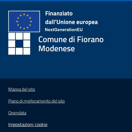
i
o
r
a
n
Comune di Fiorano
o
T
Modenese
u
r
i
s
m
o
Mappa del sito
Piano di miglioramento del sito
Tutti
gli
Opendata
argomenti...
Impostazioni cookie