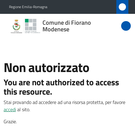
Vai al contenuto
Vai alla navigazione
Vai al footer
Regione Emilia-Romagna
Comune
Comune di Fiorano
di Fiorano
Modenese
Modenese
Non autorizzato
Amministrazione
You are not authorized to access
Novità
this resource.
Servizi
Stai provando ad accedere ad una risorsa protetta, per favore
accedi
al sito.
Vivere
Fiorano
Grazie.
Modenese