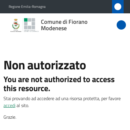
Vai al contenuto
Vai alla navigazione
Vai al footer
Regione Emilia-Romagna
Comune
Comune di Fiorano
di Fiorano
Modenese
Modenese
Non autorizzato
Amministrazione
You are not authorized to access
Novità
this resource.
Servizi
Stai provando ad accedere ad una risorsa protetta, per favore
accedi
al sito.
Vivere
Fiorano
Grazie.
Modenese