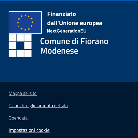
i
o
r
a
n
Comune di Fiorano
o
T
Modenese
u
r
i
s
m
o
Mappa del sito
Piano di miglioramento del sito
Tutti
gli
Opendata
argomenti...
Impostazioni cookie