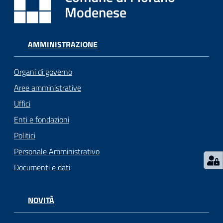
i
Modenese
o
r
a
AMMINISTRAZIONE
n
o
Organi di governo
T
u
Aree amministrative
r
Uffici
i
Enti e fondazioni
s
m
Politici
o
Personale Amministrativo
Documenti e dati
Tutti
gli
argomenti...
NOVITÀ