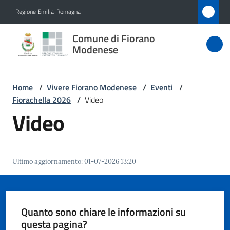
Vai al contenuto
Vai alla navigazione
Vai al footer
Regione Emilia-Romagna
Comune
Comune di Fiorano
di Fiorano
Modenese
Modenese
Home
/
Vivere Fiorano Modenese
/
Eventi
/
Fiorachella 2026
/
Video
Amministrazione
Video
Novità
Ultimo aggiornamento
:
01-07-2026 13:20
Servizi
Vivere
Fiorano
Quanto sono chiare le informazioni su
Modenese
questa pagina?