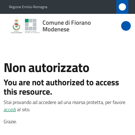
Vai al contenuto
Vai alla navigazione
Vai al footer
Regione Emilia-Romagna
Comune
Comune di Fiorano
di Fiorano
Modenese
Modenese
Non autorizzato
Amministrazione
You are not authorized to access
Novità
this resource.
Servizi
Stai provando ad accedere ad una risorsa protetta, per favore
accedi
al sito.
Vivere
Fiorano
Grazie.
Modenese