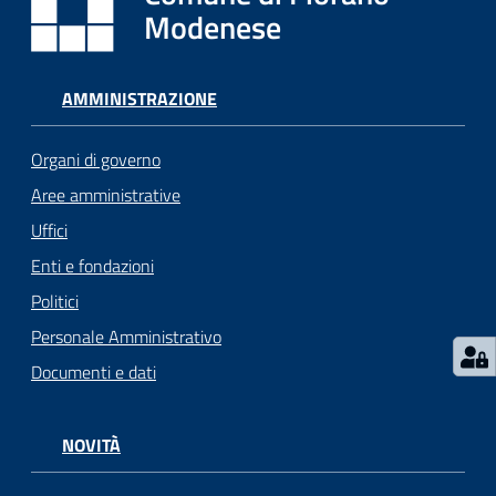
i
Modenese
o
r
a
AMMINISTRAZIONE
n
o
Organi di governo
T
u
Aree amministrative
r
Uffici
i
Enti e fondazioni
s
m
Politici
o
Personale Amministrativo
Documenti e dati
Tutti
gli
argomenti...
NOVITÀ