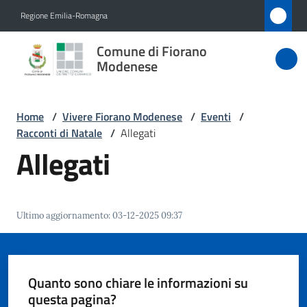
Vai al contenuto
Vai alla navigazione
Vai al footer
Regione Emilia-Romagna
Comune
Comune di Fiorano
di Fiorano
Modenese
Modenese
Home
/
Vivere Fiorano Modenese
/
Eventi
/
Racconti di Natale
/
Allegati
Amministrazione
Allegati
Novità
Ultimo aggiornamento
:
03-12-2025 09:37
Servizi
Vivere
Fiorano
Quanto sono chiare le informazioni su
Modenese
questa pagina?