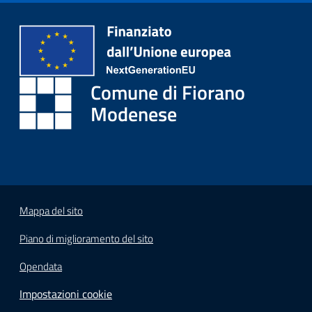
i
o
r
a
n
Comune di Fiorano
o
T
Modenese
u
r
i
s
m
o
Mappa del sito
Piano di miglioramento del sito
Tutti
gli
Opendata
argomenti...
Impostazioni cookie