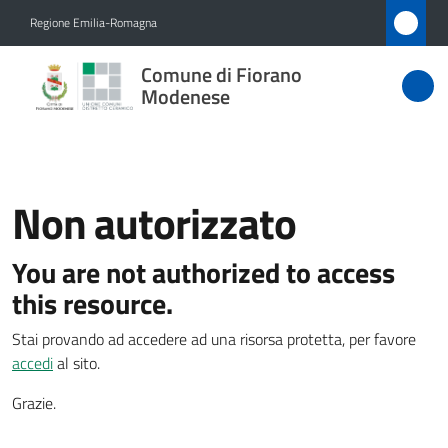
Vai al contenuto
Vai alla navigazione
Vai al footer
Regione Emilia-Romagna
Comune
Comune di Fiorano
di Fiorano
Modenese
Modenese
Non autorizzato
Amministrazione
You are not authorized to access
Novità
this resource.
Servizi
Stai provando ad accedere ad una risorsa protetta, per favore
accedi
al sito.
Vivere
Fiorano
Grazie.
Modenese