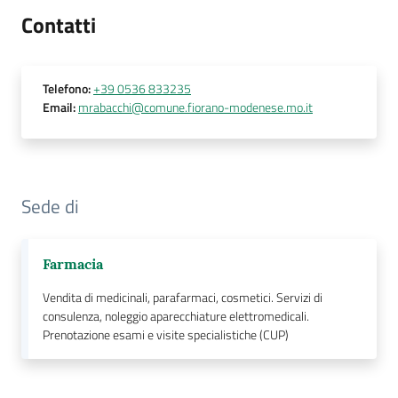
Contatti
Seguici
su
Telefono
:
+39 0536 833235
Email
:
mrabacchi@comune.fiorano-modenese.mo.it
Sede di
Farmacia
Vendita di medicinali, parafarmaci, cosmetici. Servizi di
consulenza, noleggio aparecchiature elettromedicali.
Prenotazione esami e visite specialistiche (CUP)