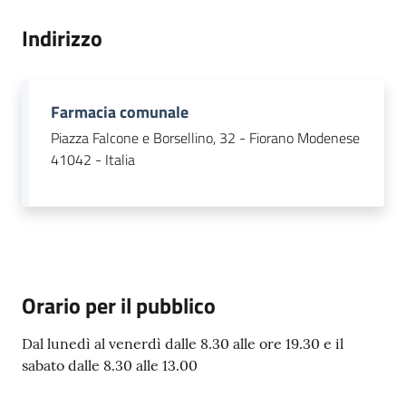
i
o
Indirizzo
r
a
n
Farmacia comunale
o
T
Piazza Falcone e Borsellino, 32 - Fiorano Modenese
u
41042 - Italia
r
i
s
m
o
Orario per il pubblico
Tutti
gli
Dal lunedì al venerdì dalle 8.30 alle ore 19.30 e il
argomenti...
sabato dalle 8.30 alle 13.00