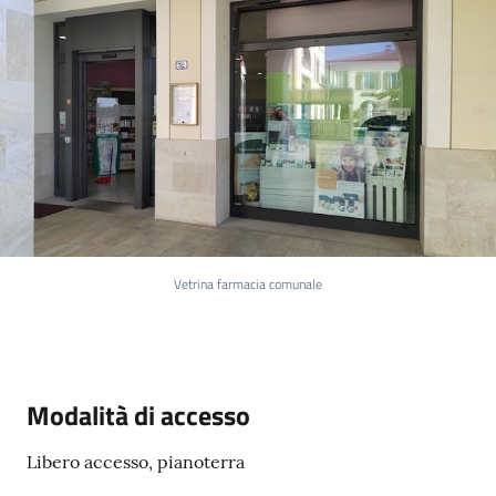
Menu selezionato
A
l
l
e
r
t
a
Vetrina farmacia comunale
m
e
t
e
Modalità di accesso
o
Libero accesso, pianoterra
F