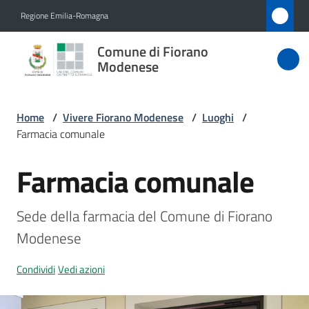
Vai al contenuto
Vai alla navigazione
Vai al footer
Regione Emilia-Romagna
Comune
Comune di Fiorano
di Fiorano
Modenese
Modenese
Home
/
Vivere Fiorano Modenese
/
Luoghi
/
Farmacia comunale
Amministrazione
Farmacia comunale
Salta al contenuto
Novità
Sede della farmacia del Comune di Fiorano 
Servizi
Modenese
Vivere
Condividi
Vedi azioni
Fiorano
Modenese