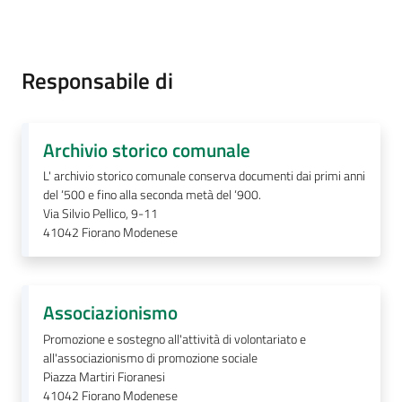
Responsabile di
A
l
l
Archivio storico comunale
e
L' archivio storico comunale conserva documenti dai primi anni
r
del ‘500 e fino alla seconda metà del ‘900.
t
Via Silvio Pellico, 9-11
a
41042
Fiorano Modenese
m
e
t
Associazionismo
e
o
Promozione e sostegno all'attività di volontariato e
all'associazionismo di promozione sociale
Piazza Martiri Fioranesi
F
41042
Fiorano Modenese