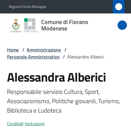
Vai al contenuto
Vai alla navigazione
Vai al footer
Regione Emilia-Romagna
Comune
Comune di Fiorano
di Fiorano
Modenese
Modenese
Home
/
Amministrazione
/
Personale Amministrativo
/
Alessandra Alberici
Amministrazione
Menu selezionato
Alessandra Alberici
Salta al contenuto
Novità
Responsabile servizio Cultura, Sport, 
Servizi
Associazionismo, Politiche giovanili, Turismo, 
Biblioteca e Ludoteca
Vivere
Fiorano
Condividi
Vedi azioni
Modenese