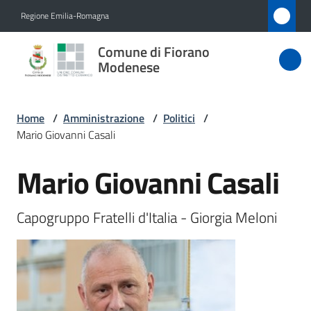
Vai al contenuto
Vai alla navigazione
Vai al footer
Regione Emilia-Romagna
Comune
Comune di Fiorano
di Fiorano
Modenese
Modenese
Home
/
Amministrazione
/
Politici
/
Mario Giovanni Casali
Amministrazione
Menu selezionato
Mario Giovanni Casali
Salta al contenuto
Novità
Capogruppo Fratelli d'Italia - Giorgia Meloni
Servizi
Vivere
Fiorano
Modenese