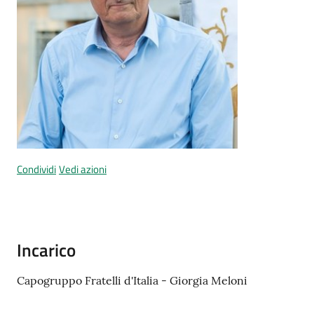
A
l
l
e
r
t
Condividi
Vedi azioni
a
m
e
t
e
Incarico
o
Capogruppo Fratelli d'Italia - Giorgia Meloni
F