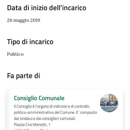
i
Data di inizio dell'incarico
o
r
26 maggio 2019
a
n
o
Tipo di incarico
T
u
Politico
r
i
s
Fa parte di
m
o
Consiglio Comunale
Tutti
Il Consiglio è l'organo di indirizzo e di controllo
gli
politico-amministrativo del Comune. E' composto
argomenti...
dal sindaco e dai consiglieri comunali.
Piazza Ciro Menotti, 1