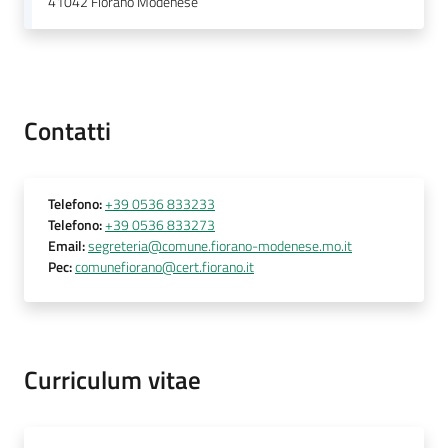
41042
Fiorano Modenese
Seguici
su
Contatti
Telefono
:
+39 0536 833233
Telefono
:
+39 0536 833273
Email
:
segreteria@comune.fiorano-modenese.mo.it
Pec
:
comunefiorano@cert.fiorano.it
Curriculum vitae