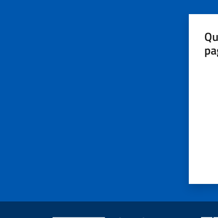
Qu
pa
Valut