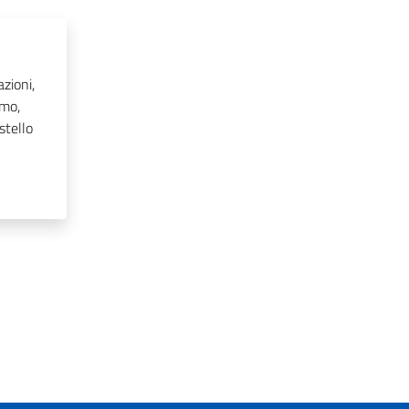
zioni,
smo,
stello