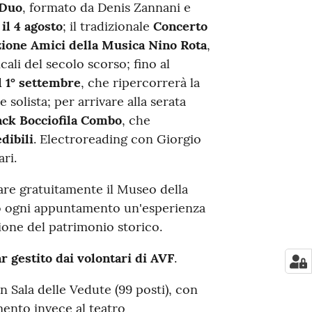
 Duo
, formato da Denis Zannani e
,
il 4 agosto
; il tradizionale
Concerto
zione Amici della Musica Nino Rota
,
cali del secolo scorso; fino al
l 1° settembre
, che ripercorrerà la
 solista; per arrivare alla serata
ack Bocciofila Combo
, che
dibili
. Electroreading con Giorgio
ri.
tare gratuitamente il Museo della
do ogni appuntamento un'esperienza
ione del patrimonio storico.
ar gestito dai volontari di AVF
.
n Sala delle Vedute (99 posti), con
mento invece al teatro