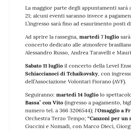
La maggior parte degli appuntamenti sarà a 
21; alcuni eventi saranno invece a pagamen
L’ingresso sarà fino ad esaurimento posti di
Ad aprire la rassegna,
martedì 7 luglio
sar
concerto dedicato alle atmosfere brasiliane
Alessandro Russo, Andrea Taravelli e Maur
Sabato 11 luglio
il concerto della Level En
Schiaccianoci di Tchaikovsky
, con ingresso
dell’Associazione Volontari Fiorano (AVF).
Seguiranno:
martedì 14 luglio
lo spettacolo
Bassa
”
con Vito
(ingresso a pagamento, bigli
numero tel. a 366 3206544); l'
Omaggio a Fr
Orchestra Terzo Tempo;
“Canzoni per un
Guccini e Nomadi, con Marco Dieci, Giorgi