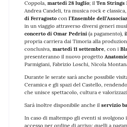
Coppola,
martedì 28 luglio
; il
Ten Strings
Andrea Candeli, tra musica rock e classica
di Ferragosto
con
l’Ensemble dell’Associa
in un viaggio attraverso diversi generi musi
concerto di Omar Pedrini
(a pagamento),
i
propria carriera dai Timoria alla produzione
conclusiva,
martedì 11 settembre
, con i
Bl
presenteranno il nuovo progetto
Anatomie
Parmigiani, Fabrizio Loschi, Nicola Montana
Durante le serate sarà anche possibile visi
Ceramica e gli spazi del Castello, renden
che unisce spettacolo, cultura e valorizzaz
Sarà inoltre disponibile anche il
servizio b
In caso di maltempo gli eventi si svolgono i
accesso per ordine di arrivo; quelli a paga