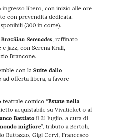
ingresso libero, con inizio alle ore
to con prevendita dedicata.
sponibili (300 in corte).
Brazilian Serenades
à
, raffinato
 e jazz, con Serena Krall,
izio Brancone.
semble con la
Suite dallo
 ad offerta libera, a favore
 teatrale comico “
Estate nella
etto acquistabile su Vivaticket o al
anco Battiato
il 21 luglio, a cura di
 mondo migliore
”, tributo a Bertoli,
o Buttazzo, Gigi Cervi, Francesco