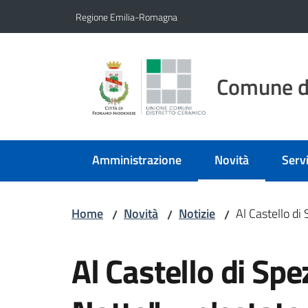
Vai al contenuto
Vai alla navigazione
Vai al footer
Regione Emilia-Romagna
Comune d
Amministrazione
Novità
Servi
Menu selezionato
Home
Novità
Notizie
Al Castello di
/
/
/
Salta al contenuto
Al Castello di Sp