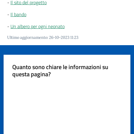
i
-
Il sito del progetto
o
-
Il bando
r
a
-
Un albero per ogni neonato
n
o
Ultimo aggiornamento
:
26-10-2023 11:23
T
u
r
i
Quanto sono chiare le informazioni su
s
questa pagina?
m
Valuta da 1 a 5 stelle
o
Tutti
gli
argomenti...