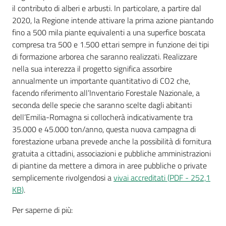
il contributo di alberi e arbusti. In particolare, a partire dal
2020, la Regione intende attivare la prima azione piantando
fino a 500 mila piante equivalenti a una superfice boscata
compresa tra 500 e 1.500 ettari sempre in funzione dei tipi
A
di formazione arborea che saranno realizzati. Realizzare
l
nella sua interezza il progetto significa assorbire
l
annualmente un importante quantitativo di CO2 che,
e
facendo riferimento all’Inventario Forestale Nazionale, a
r
seconda delle specie che saranno scelte dagli abitanti
t
dell’Emilia-Romagna si collocherà indicativamente tra
a
35.000 e 45.000 ton/anno, questa nuova campagna di
m
forestazione urbana prevede anche la possibilità di fornitura
e
gratuita a cittadini, associazioni e pubbliche amministrazioni
t
di piantine da mettere a dimora in aree pubbliche o private
e
semplicemente rivolgendosi a
vivai accreditati
(
PDF
-
252,1
o
KB
)
.
Per saperne di più:
F