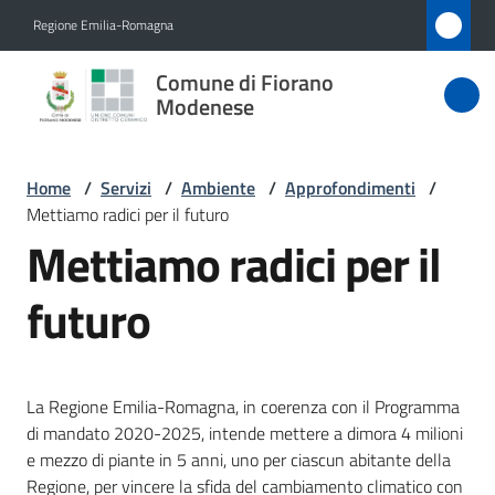
Vai al contenuto
Vai alla navigazione
Vai al footer
Regione Emilia-Romagna
Comune
Comune di Fiorano
di Fiorano
Modenese
Modenese
Home
/
Servizi
/
Ambiente
/
Approfondimenti
/
Mettiamo radici per il futuro
Amministrazione
Mettiamo radici per il
Novità
futuro
Servizi
Menu selezionato
La Regione Emilia-Romagna, in coerenza con il Programma
Vivere
di mandato 2020-2025, intende mettere a dimora 4 milioni
Fiorano
e mezzo di piante in 5 anni, uno per ciascun abitante della
Modenese
Regione, per vincere la sfida del cambiamento climatico con