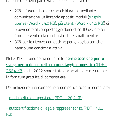
La riduzione della parte variabile della tariffa è del:
i
o
20% a favore di coloro che dichiarano, mediante
r
comunicazione, utilizzando appositi moduli (
singolo
a
utenze
(
Word
-
54,0 KB
)
,
più utenti
(
Word
-
61,5 KB
)
) di
n
provvedere al compostaggio domestico. Il Gestore o il
o
Comune verifica la modalità di tale smaltimento;
T
30% per le utenze domestiche per gli agricoltori che
u
hanno una concimaia attiva.
r
i
Nel 2017 il Comune ha definito le
norme tecniche per lo
s
svolgimento del corretto compostaggio domestico
(
PDF
-
m
266,4 KB
)
e dal 2022 sono state anche attuate misure per
o
la fornitura gratuita di compostiere.
Per richiedere una compostiera domestica occorre compilare:
Tutti
gli
-
modulo ritiro compostiera
(
PDF
-
128,2 KB
)
argomenti...
-
autocertificazione di legale rappresentanza
(
PDF
-
49,3
KB
)