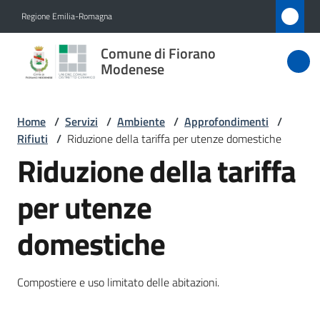
Vai al contenuto
Vai alla navigazione
Vai al footer
Regione Emilia-Romagna
Comune
Comune di Fiorano
di Fiorano
Modenese
Modenese
Home
/
Servizi
/
Ambiente
/
Approfondimenti
/
Rifiuti
/
Riduzione della tariffa per utenze domestiche
Amministrazione
Riduzione della tariffa
Novità
per utenze
domestiche
Servizi
Menu selezionato
Vivere
Compostiere e uso limitato delle abitazioni.
Fiorano
Modenese