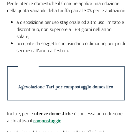
Per le utenze domestiche il Comune applica una riduzione
della quota variabile della tariffa pari al 30% per le abitazioni:
a disposizione per uso stagionale od altro uso limitato e
discontinuo, non superiore a 183 giorni nell’anno
A
solare;
l
occupate da soggetti che risiedano o dimorino, per più di
l
sei mesi all’anno all’estero.
e
r
t
a
m
e
Agevolazione Tari per compostaggio domestico
t
e
o
Inoltre, per le
utenze domestiche
è concessa una riduzione
a chi attiva il
compostaggio
F