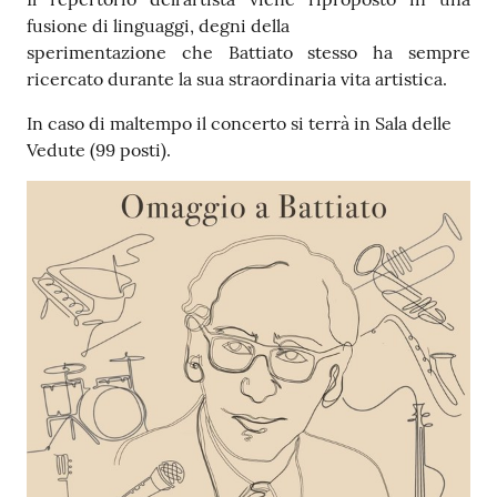
i
fusione di linguaggi, degni della
o
sperimentazione che Battiato stesso ha sempre
r
ricercato durante la sua straordinaria vita artistica.
a
n
In caso di maltempo il concerto si terrà in Sala delle
o
Vedute (99 posti).
T
u
r
i
s
m
o
Tutti
gli
argomenti...