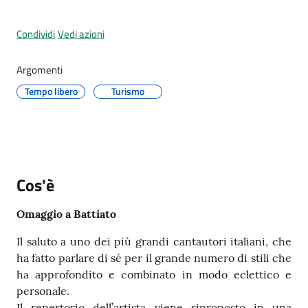
Menu selezionato
Condividi
Vedi azioni
Argomenti
A
l
Tempo libero
Turismo
l
e
r
t
a
Cos'è
m
e
Omaggio a Battiato
t
e
Il saluto a uno dei più grandi cantautori italiani, che
o
ha fatto parlare di sé per il grande numero di stili che
ha approfondito e combinato in modo eclettico e
personale.
F
Il repertorio dell’artista viene riproposto in una