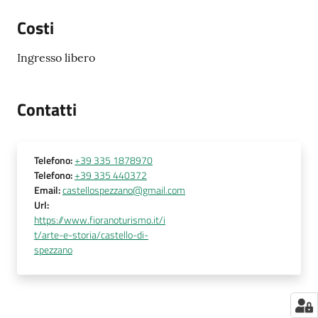
Costi
Ingresso libero
Contatti
Telefono
:
+39 335 1878970
Telefono
:
+39 335 440372
Email
:
castellospezzano@gmail.com
Url
:
https://www.fioranoturismo.it/i
t/arte-e-storia/castello-di-
spezzano