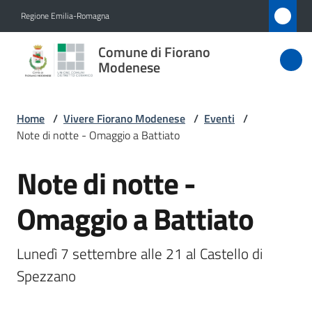
Vai al contenuto
Vai alla navigazione
Vai al footer
Regione Emilia-Romagna
Comune
Comune di Fiorano
di Fiorano
Modenese
Modenese
Home
/
Vivere Fiorano Modenese
/
Eventi
/
Note di notte - Omaggio a Battiato
Amministrazione
Note di notte -
Salta al contenuto
Novità
Omaggio a Battiato
Servizi
Lunedì 7 settembre alle 21 al Castello di 
Vivere
Spezzano
Fiorano
Modenese